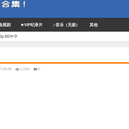
P电视剧
★VIP纪录片
♫音乐（无损）
其他
p.BD中字
:09:08
11384
0