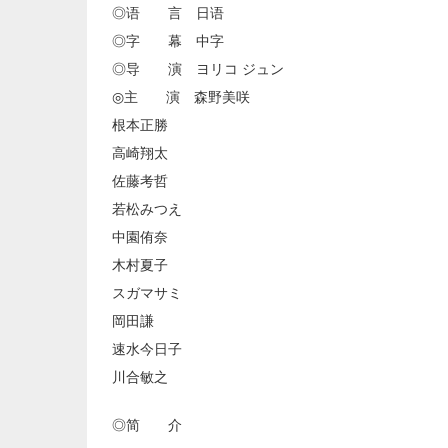
◎语 言 日语
◎字 幕 中字
◎导 演 ヨリコ ジュン
◎主 演 森野美咲
根本正勝
高崎翔太
佐藤考哲
若松みつえ
中園侑奈
木村夏子
スガマサミ
岡田謙
速水今日子
川合敏之
◎简 介