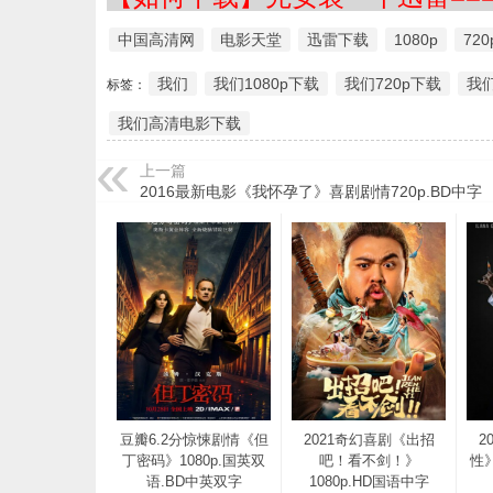
中国高清网
电影天堂
迅雷下载
1080p
720
我们
我们1080p下载
我们720p下载
我
标签：
我们高清电影下载
上一篇
2016最新电影《我怀孕了》喜剧剧情720p.BD中字
豆瓣6.2分惊悚剧情《但
2021奇幻喜剧《出招
2
丁密码》1080p.国英双
吧！看不剑！》
性》
语.BD中英双字
1080p.HD国语中字