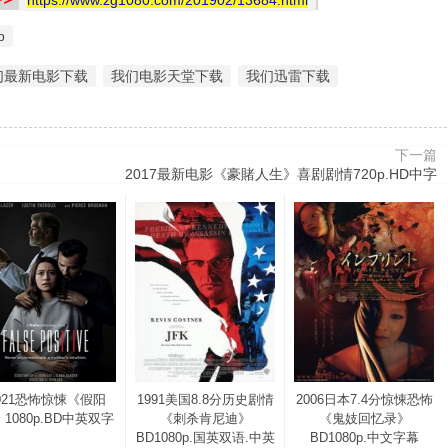
https://www.zg1080.com/201902/13684.html
p
们最新电影下载
我们电影天堂下载
我们迅雷下载
下一篇
2017最新电影《豪賭人生》喜剧剧情720p.HD中字
021恐怖惊悚《假阳
1991美国8.8分历史剧情
2006日本7.4分惊悚恐怖
1080p.BD中英双字
《刺杀肯尼迪》
《鬼妓回忆录》
BD1080p.国英双语.中英
BD1080p.中文字幕