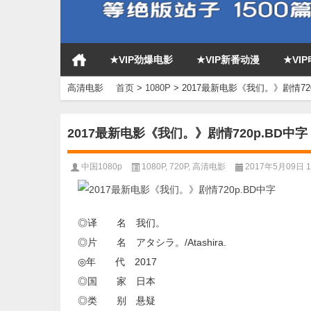
★VIP劲爆电影
★VIP新番动漫
★VI
高清电影
首页
>
1080P
>
2017最新电影《我们。》剧情720
2017最新电影《我们。》剧情720p.BD中字
中国1080p
1080P
,
720P
,
高清电影
2017年5月09日 17
◎译 名 我们。
◎片 名 アタシラ。/Atashira.
◎年 代 2017
◎国 家 日本
◎类 别 悬疑