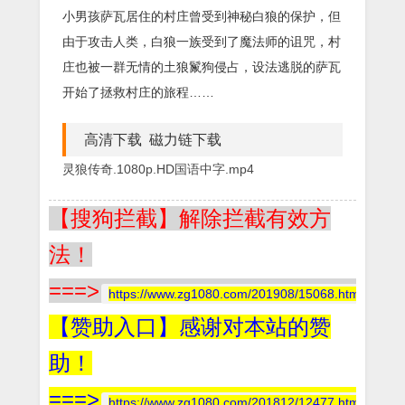
小男孩萨瓦居住的村庄曾受到神秘白狼的保护，但
由于攻击人类，白狼一族受到了魔法师的诅咒，村
庄也被一群无情的土狼鬣狗侵占，设法逃脱的萨瓦
开始了拯救村庄的旅程……
高清下载 磁力链下载
灵狼传奇.1080p.HD国语中字.mp4
【搜狗拦截】解除拦截有效方
法！
===>
https://www.zg1080.com/201908/15068.html
【赞助入口】感谢对本站的赞
助！
===>
https://www.zg1080.com/201812/12477.html