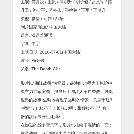
主演: 何育骏 / 王岚 / 高明升 / 胡子健 / 吕文军 / 陈
升卫 / 路少平 / 蒋林燕 / 孙鸣骏 / 王军 / 王旭升
类型: 剧情 / 动作 / 战争
制片国家/地区: 中国大陆
语言: 汉语普通话
字幕: 中字
上映日期: 2016-07-01(中国大陆)
片长: 95分钟
又名: The Death War
影片以“湘江战役”为背景，讲述红34师为了掩护中
央主力红军突围，担当后卫与敌人浴血奋战、凤凰
涅槃的故事;生动地再现了当时的情景，隶属于红3
4师的宁化模范连连长张启明，带领模范连与数十
倍的敌军展开生死搏斗。
在惨烈的战争背景下，影片也描绘了温情的一面：
在袭战中，张启明因为误会护士细妹进而相识相