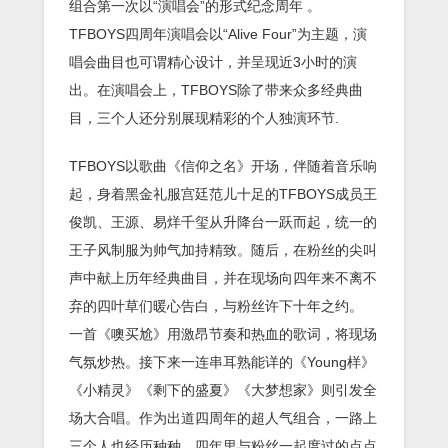
组合第一次以“演唱会”的形式纪念周年 。
TFBOYS四周年演唱会以“Alive Four”为主题，演
唱会曲目也可谓精心设计，并呈现近3小时的演
出。在演唱会上，TFBOYS除了带来众多经典曲
目，三个人还分别展现精彩的个人独演环节.
TFBOYS以歌曲《信仰之名》开场，伴随着音乐响
起，身着黑金礼服宫廷范儿十足的TFBOYS成员王
俊凯、王源、易烊千玺从升降台一跃而起，统一的
王子风制服为帅气加持精致。随后，在粉丝的尖叫
声中献上历年经典曲目，并在现场向四年来不离不
弃的四叶草们暖心告白，与粉丝许下十年之约。
一首《噢买尬》用激昂节奏和热血的歌词，将现场
气氛炒热。接下来一连串耳熟能详的《Young样》
《小精灵》《剩下的盛夏》《大梦想家》则引发全
场大合唱。作为出道四周年的超人气组合，一路上
三个人也经历种种，四年里与粉丝一起度过的点点