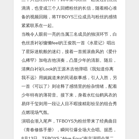
滴滴，也变成三个人回赠粉丝的长信，随着精心准
备的视频回顾，将TFBOYS三位成员与粉丝的感情
紧紧联系在一起。
当晚令人眼前一亮的当属三名成员的独演环节，白
色丝质衬衫慵懒feel的王俊凯一首《水星记》唱出
了星际迷航般的迷幻，接着一首摇滚曲风的《爱什
么稀罕》加电吉他演奏，凸显少年的清新。随后，
清爽白衬衫Look的王源木吉他弹唱《我知道你离
我不远》用娓娓道来的民谣叙事感，引人入胜，另
一首《可以了》则诠释了感情里的纷杂情绪，配着
少年特有的薄荷音。接下来，身着水红仙鹤风衣的
易烊千玺则用一段让人目不暇接精彩纷呈的组合秀
点燃现场气氛。
演唱会渐入尾声，TFBOYS为粉丝带来了经典曲目
《青春修炼手册》，瞬间引爆全场大合唱。据悉，
8月13日，TFBOYS “Alive Four”南京演唱会第二