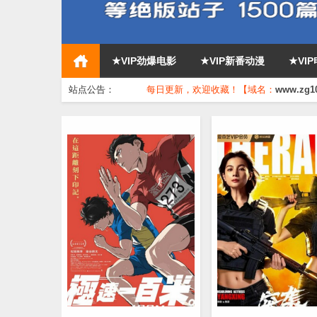
★VIP劲爆电影
★VIP新番动漫
★VI
站点公告：
每日更新，欢迎收藏！【域名：
www.zg1