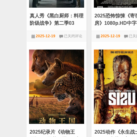
[4K-
[108
2160P]
[美
[HDR
2025
真人秀《黑白厨师：料理
2025恐怖惊悚《寄
版
万
本]
众
阶级战争》第二季03
房》1080p.HD中字
[H265
期
编
待]
真
2025
2025-12-19
已关闭评论
2025-12-19
已关
码]
人
恐
[流
秀
怖
★VIP电视剧
★VIP劲爆电影
媒
《黑
惊
体]
白
悚
[DreamHD]
厨
《寄
师：
宿
料
房》
理
1080
阶
中
级
字
战
争》
第
二
季
03
2025纪录片《动物王
2025动作《永生战