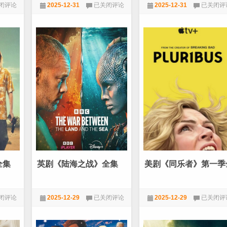
动
劲
闭评论
2025-12-31
已关闭评论
2025-12-31
已关闭评
字
刺激]
作
爆
科
《温
★VIP劲爆电影
★VIP劲爆电影
幻
柔
《X
地
战
杀
警：
我/
黑
索
凤
命
凰》
色
[BD-
计
MKV/6G]
(台)》
[英
[BD-
20.38GB]
语
MKV/6G]
中
[英
字]
语
[1080p]
中
[经
字]
典
[1080p]
全集
英剧《陆海之战》全集
美剧《同乐者》第一季
P]
刺
[经
激]
典
刺
激]
英
美
闭评论
2025-12-29
已关闭评论
2025-12-29
已关闭评
剧
剧
《陆
《同
★VIP电视剧
★VIP电视剧
海
乐