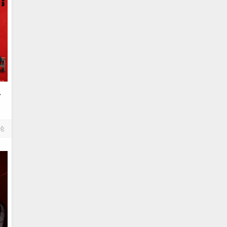
D
少
论