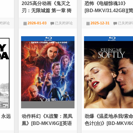
2025高分动画《鬼灭之
恐怖《电锯惊魂10》
刃：无限城篇 第一章 猗
[BD-MKV/31.42GB][
窝座再袭》1080p.HD中
繁英字幕][4K-2160P]
2025
恐
闭评论
2026-01-03
已关闭评论
2025-12-31
已关闭评
字
高
怖
分
《电
★VIP新番动漫
★VIP劲爆电影
动
锯
画
惊
HD
《鬼
魂
灭
10》
之
[BD-
刃：
MKV/31.
无
[简
限
繁
城
英
篇
字
第
幕]
一
[4K-
章
2160P]
猗
窝
座
：永远
动作科幻《X战警：黑凤
劲爆《温柔地杀我/索
再
袭》
凰》[BD-MKV/6G][英语
色计(台)》[BD-MKV/6
1080p.HD
简英字
中字][1080p][经典刺激]
[英语中字][1080p][经
中