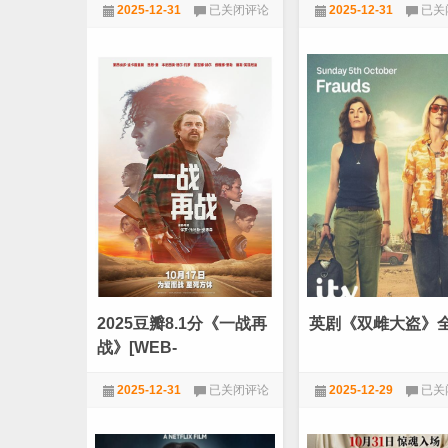
刺
豆
2025-12-31
已关闭评论
2025-12-31
已关
字幕][4K-2160P][HDR
幕][4K-2160P]
激
瓣
《纳
8.7
★VIP劲爆电影
★VIP劲爆电影
版本]
粹
分
女
《洛
魔
奇
头
6：
之
永
残
远
酷
的
疯
拳
淫
王》
所》
[BD-
[BD-
MKV/
MKV/17.64GB]
[简
[简
英
繁
字
英
幕]
字
[4K-
2025豆瓣8.1分《一战再
英剧《双雌大盗》
幕]
2160
[4K-
战》[WEB-
2160P]
MKV/12.82GB][国英多
[HDR
2025
英
2025-12-31
已关闭评论
2025-12-29
已关
版
音轨/简繁英双语特效字
豆
剧
本]
瓣
《双
★VIP劲爆电影
★VIP电视剧
幕][1080P][HDR版本]
8.1
雌