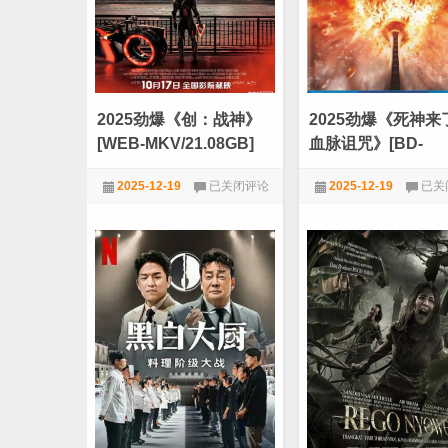
字
2025劲爆《创：战神》
2025劲爆《死神来
[WEB-MKV/21.08GB]
血脉诅咒》[BD-
[中文字幕/特效字幕][4K-
MKV/8.52GB][双语
2025
2025
2025-12-19
已关闭评论
2025-12-19
已关
2160P][HDR版本][H265
[1080P][美2025
劲
劲
爆
爆
★VIP劲爆电影
★VIP劲爆电影
编码][流媒体]
待]
《创：
《死
[DreamHD]
战
神
神》
来
[WEB-
了
MKV/21.08GB]
6：
[中
血
文
脉
字
诅
幕/
咒》
特
[BD-
效
MKV/
字
[双
幕]
语]