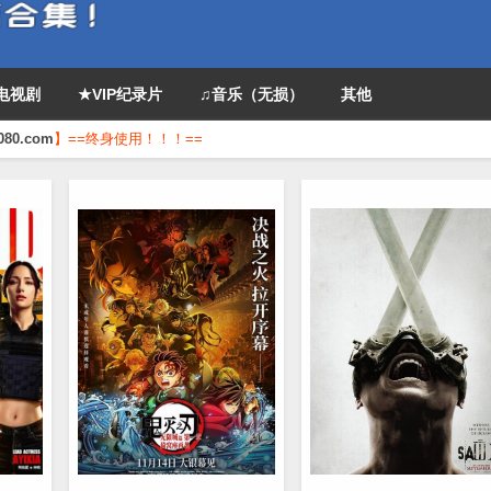
P电视剧
★VIP纪录片
♫音乐（无损）
其他
080.com
】==终身使用！！！==