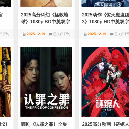
0P]
宿
2025高分科幻《拯救地
2025动作《惊天魔盗
球》1080p.BD中英双字
3》1080p.HD中英双字
2025
2025
闭评论
2025-12-19
已关闭评论
2025-12-19
已关闭评
高
动
分
作
★VIP劲爆电影
★VIP劲爆电影
科
《惊
幻
天
《拯
魔
救
盗
地
团
p.HD
球》
3》
1080p.BD
1080p.H
中
中
英
英
双
双
字
字
士2》
韩剧《认罪之罪》全集
2025高分动画《链锯