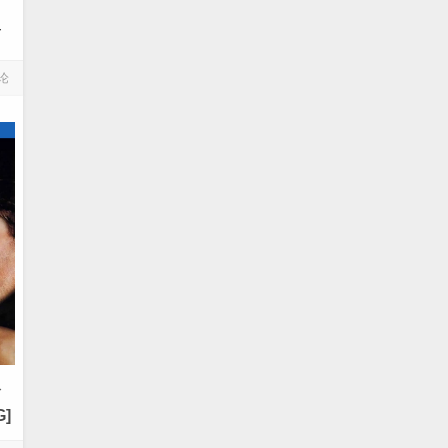
简
论
42GB]
命
G]
典