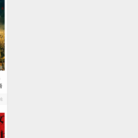
浴
语
论