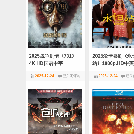
凶
杀》
2》
4K.
1080p.HD
国
中
语
字
中
字
2025战争剧情《731》
2025爱情喜剧《永
4K.HD国语中字
站》1080p.HD中
2025
2025
2025-12-24
已关闭评论
2025-12-24
已关
战
爱
争
情
★VIP劲爆电影
★VIP劲爆电影
剧
喜
情
剧
《731》
《永
4K.HD
恒
国
站》
语
1080
中
中
字
英
双