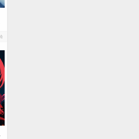
团
论
D
人