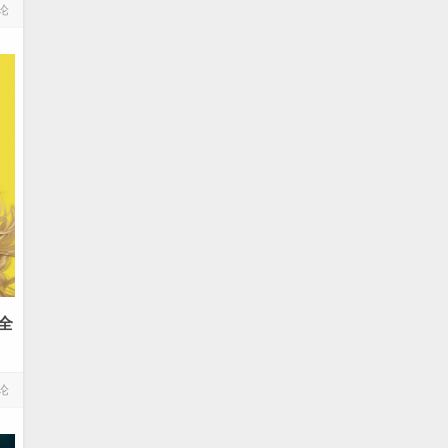
论
全
论