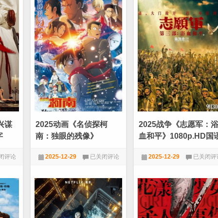
之
者》
战》
第
全
一
集
季
全
兴谋
2025动画《名侦探柯
2025战争《志愿军：
字
南：独眼的残像》
血和平》1080p.HD国
1080p.国日双语.BD中字
中字
2025
2025
闭评论
2025-12-29
已关闭评论
2025-12-29
已关闭评
动
战
画
争
★VIP新番动漫
★VIP劲爆电影
《名
《志
侦
愿
探
军：
柯
浴
南：
血