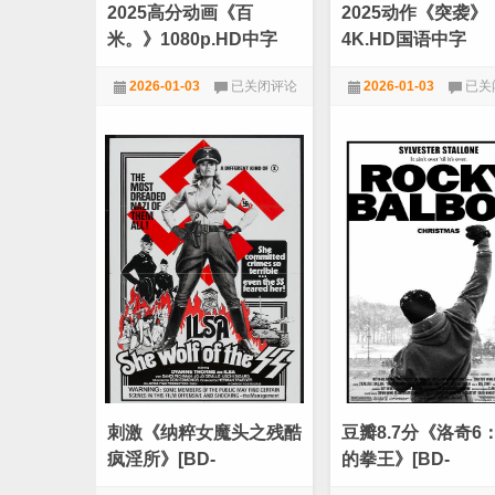
2025高分动画《百
2025动作《突袭》
米。》1080p.HD中字
4K.HD国语中字
2025
2025
2026-01-03
已关闭评论
2026-01-03
已关
高
动
分
作
★VIP新番动漫
★VIP劲爆电影
动
《突
画
袭》
《百
4K.
米。》
国
1080p.HD
语
中
中
字
字
刺激《纳粹女魔头之残酷
豆瓣8.7分《洛奇6
疯淫所》[BD-
的拳王》[BD-
MKV/17.64GB][简繁英
MKV/20.38GB][