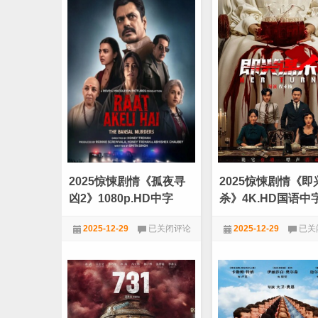
分
大
《一
盗》
战
全
再
集
战》
[WEB-
MKV/12.82GB]
[国
英
多
音
轨/
简
繁
英
2025惊悚剧情《孤夜寻
2025惊悚剧情《即
双
语
凶2》1080p.HD中字
杀》4K.HD国语中
特
效
2025
2025
2025-12-29
已关闭评论
2025-12-29
已关
字
惊
惊
幕]
悚
悚
★VIP劲爆电影
★VIP劲爆电影
[1080P]
剧
剧
[HDR
情
情
版
《孤
《即
本]
夜
兴
寻
谋