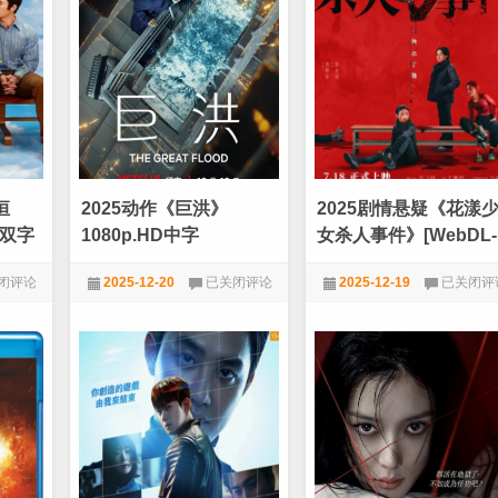
独
和
HD
眼
平》
的
1080p.H
残
国
像》
语
1080p.
中
国
字
日
双
语.BD
中
恒
2025动作《巨洪》
2025剧情悬疑《花漾
字
英双字
1080p.HD中字
女杀人事件》[WebDL-
MKV/2.26GB][国语]
2025
2025
闭评论
2025-12-20
已关闭评论
2025-12-19
已关闭评
[2160P][中国2025高分
动
剧
作
情
★VIP劲爆电影
★VIP劲爆电影
悬疑]
《巨
悬
洪》
疑
1080p.HD
《花
中
漾
字
少
p.HD
女
杀
人
事