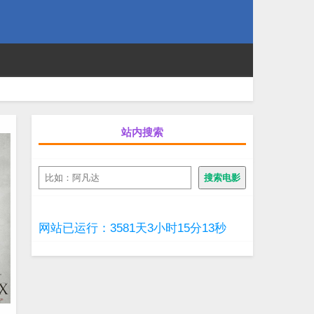
站内搜索
搜
搜索电影
索
网站已运行：3581天3小时15分15秒