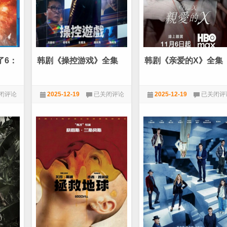
件》
[WebDL-
MKV/2.2
[国
语]
[2160P]
[中
了6：
韩剧《操控游戏》全集
韩剧《亲爱的X》全集
国
2025
高
]
分
韩
韩
闭评论
2025-12-19
已关闭评论
2025-12-19
已关闭评
悬
万众期
剧
剧
疑]
《操
《亲
★VIP电视剧
★VIP电视剧
控
爱
游
的
戏》
X》
全
全
集
集
8.52GB]