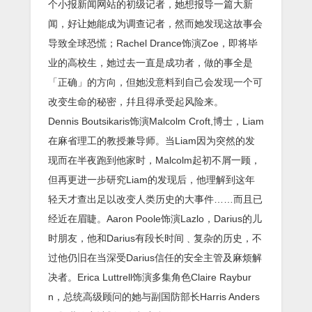
个小报新闻网站的初级记者，她想报导一篇大新
闻，好让她能成为调查记者，然而她发现这故事会
导致全球恐慌；Rachel Drance饰演Zoe，即将毕
业的高校生，她过去一直是成功者，做的事全是
「正确」的方向，但她没意料到自己会发现一个可
改变生命的秘密，幷且得承受起风险来。
Dennis Boutsikaris饰演Malcolm Croft,博士，Liam
在麻省理工的教授兼导师。当Liam因为突然的发
现而在半夜跑到他家时，Malcolm起初不屑一顾，
但再更进一步研究Liam的发现后，他理解到这年
轻天才查出足以改变人类历史的大事件……而且已
经近在眉睫。Aaron Poole饰演Lazlo，Darius的儿
时朋友，他和Darius有段长时间﹑复杂的历史，不
过他仍旧在当深受Darius信任的安全主管及麻烦解
决者。Erica Luttrell饰演多集角色Claire Raybur
n，总统高级顾问的她与副国防部长Harris Anders