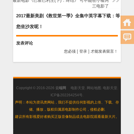
2017最新电影《巴霍巴利王(下)：终结》 可不能在小看阿
三电影了
2017最新美剧《救世第一季》全集中英字幕下载：等
您坐沙发呢！
发表评论
您必须
[ 登录 ]
才能发表留言！
Copyright © 2016-2026
云端网
电影天堂
.
网站地图
.
电影天堂
.
ICP备202264254号
.
声明：本站为资讯类网站，我们不提供任何影视的上传、下载、存
储、播放，版权归属原电影制作公司，侵权必删.
建议所有影视爱好者购买正版音像制品或去电影院观看最新大片。
.