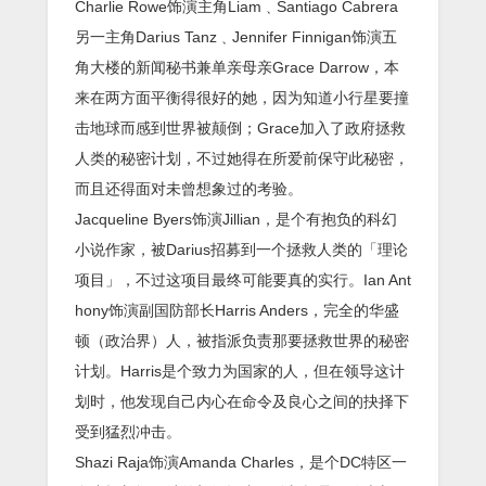
Charlie Rowe饰演主角Liam﹑Santiago Cabrera
另一主角Darius Tanz﹑Jennifer Finnigan饰演五
角大楼的新闻秘书兼单亲母亲Grace Darrow，本
来在两方面平衡得很好的她，因为知道小行星要撞
击地球而感到世界被颠倒；Grace加入了政府拯救
人类的秘密计划，不过她得在所爱前保守此秘密，
而且还得面对未曾想象过的考验。
Jacqueline Byers饰演Jillian，是个有抱负的科幻
小说作家，被Darius招募到一个拯救人类的「理论
项目」，不过这项目最终可能要真的实行。Ian Ant
hony饰演副国防部长Harris Anders，完全的华盛
顿（政治界）人，被指派负责那要拯救世界的秘密
计划。Harris是个致力为国家的人，但在领导这计
划时，他发现自己内心在命令及良心之间的抉择下
受到猛烈冲击。
Shazi Raja饰演Amanda Charles，是个DC特区一