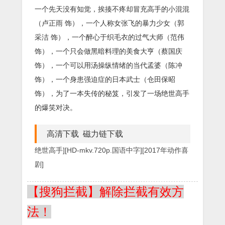
一个先天没有知觉，挨揍不疼却冒充高手的小混混
（卢正雨 饰），一个人称女张飞的暴力少女（郭
采洁 饰），一个醉心于织毛衣的过气大师（范伟
饰），一个只会做黑暗料理的美食大亨（蔡国庆
饰），一个可以用汤操纵情绪的当代孟婆（陈冲
饰），一个身患强迫症的日本武士（仓田保昭
饰），为了一本失传的秘笈，引发了一场绝世高手
的爆笑对决。
高清下载 磁力链下载
绝世高手][HD-mkv.720p.国语中字][2017年动作喜
剧]
【搜狗拦截】解除拦截有效方
法！