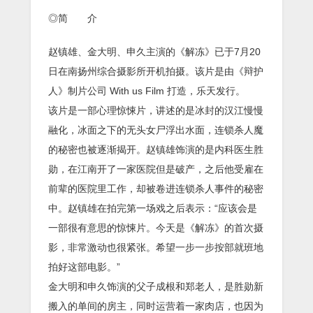
◎简 介
赵镇雄、金大明、申久主演的《解冻》已于7月20
日在南扬州综合摄影所开机拍摄。该片是由《辩护
人》制片公司 With us Film 打造，乐天发行。
该片是一部心理惊悚片，讲述的是冰封的汉江慢慢
融化，冰面之下的无头女尸浮出水面，连锁杀人魔
的秘密也被逐渐揭开。赵镇雄饰演的是内科医生胜
勋，在江南开了一家医院但是破产，之后他受雇在
前辈的医院里工作，却被卷进连锁杀人事件的秘密
中。赵镇雄在拍完第一场戏之后表示：“应该会是
一部很有意思的惊悚片。今天是《解冻》的首次摄
影，非常激动也很紧张。希望一步一步按部就班地
拍好这部电影。”
金大明和申久饰演的父子成根和郑老人，是胜勋新
搬入的单间的房主，同时运营着一家肉店，也因为