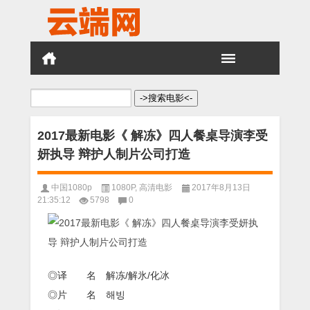
搜
索：
2017最新电影《 解冻》四人餐桌导演李受
妍执导 辩护人制片公司打造
中国1080p
1080P
,
高清电影
2017年8月13日
21:35:12
5798
0
◎译 名 解冻/解氷/化冰
◎片 名 해빙